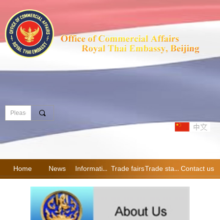
끠
Home
News
Information
Trade fairs
Trade statistics
Contact us