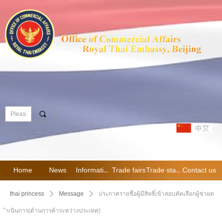
끠
Home
News
Information
Trade fairs
Trade statistics
Contact us
thai princess
ꄲ
Message
ꄲ
ประกาศรายชื่อผู้มีสิทธิ์เข้าสอบคัดเลือกผู้ช่วยด
ำเนินการ(ด้านการค้าระหว่างประเทศ)