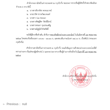
Previous：
null
ꂃ