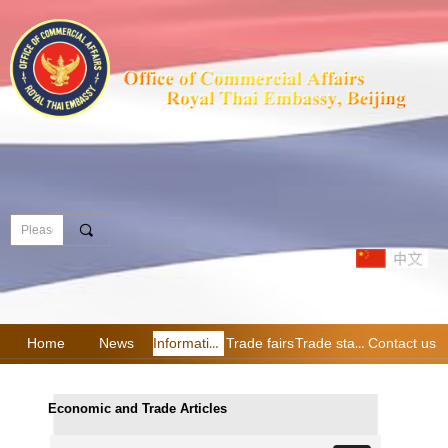
끠
Home
News
Information
Trade fairs
Trade statistics
Contact us
Economic and Trade Articles